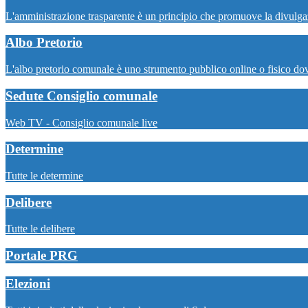
L'amministrazione trasparente è un principio che promuove la divulgazio
Albo Pretorio
L'albo pretorio comunale è uno strumento pubblico online o fisico dov
Sedute Consiglio comunale
Web TV - Consiglio comunale live
Determine
Tutte le determine
Delibere
Tutte le delibere
Portale PRG
Elezioni