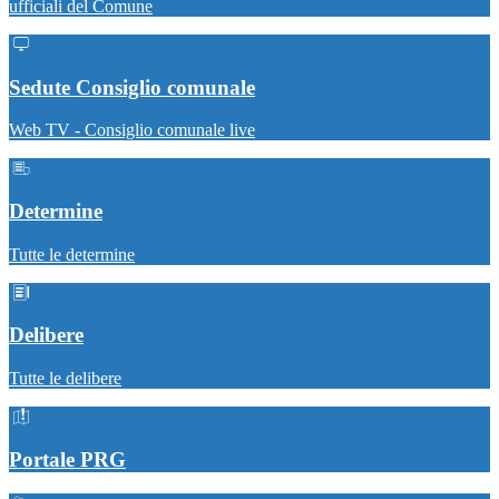
ufficiali del Comune
Sedute Consiglio comunale
Web TV - Consiglio comunale live
Determine
Tutte le determine
Delibere
Tutte le delibere
Portale PRG