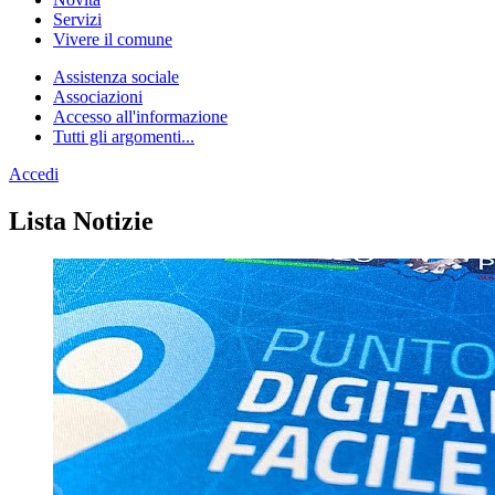
Servizi
Vivere il comune
Assistenza sociale
Associazioni
Accesso all'informazione
Tutti gli argomenti...
Accedi
Homepage
Lista Notizie