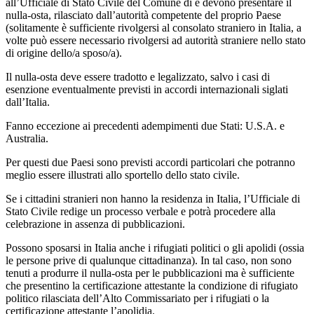
all’Ufficiale di Stato Civile del Comune di e devono presentare il
nulla-osta, rilasciato dall’autorità competente del proprio Paese
(solitamente è sufficiente rivolgersi al consolato straniero in Italia, a
volte può essere necessario rivolgersi ad autorità straniere nello stato
di origine dello/a sposo/a).
Il nulla-osta deve essere tradotto e legalizzato, salvo i casi di
esenzione eventualmente previsti in accordi internazionali siglati
dall’Italia.
Fanno eccezione ai precedenti adempimenti due Stati: U.S.A. e
Australia.
Per questi due Paesi sono previsti accordi particolari che potranno
meglio essere illustrati allo sportello dello stato civile.
Se i cittadini stranieri non hanno la residenza in Italia, l’Ufficiale di
Stato Civile redige un processo verbale e potrà procedere alla
celebrazione in assenza di pubblicazioni.
Possono sposarsi in Italia anche i rifugiati politici o gli apolidi (ossia
le persone prive di qualunque cittadinanza). In tal caso, non sono
tenuti a produrre il nulla-osta per le pubblicazioni ma è sufficiente
che presentino la certificazione attestante la condizione di rifugiato
politico rilasciata dell’Alto Commissariato per i rifugiati o la
certificazione attestante l’apolidia.