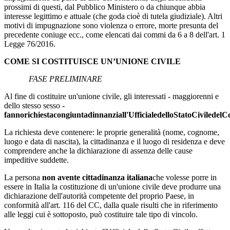
prossimi di questi, dal Pubblico Ministero o da chiunque abbia
interesse legittimo e attuale (che goda cioè di tutela giudiziale). Altri
motivi di impugnazione sono violenza o errore, morte presunta del
precedente coniuge ecc., come elencati dai commi da 6 a 8 dell'art. 1
Legge 76/2016.
COME SI COSTITUISCE UN’UNIONE CIVILE
FASE PRELIMINARE
Al fine di costituire un'unione civile, gli interessati - maggiorenni e
dello stesso sesso -
fanno
richiesta
congiunta
dinnanzi
all'Ufficiale
dello
Stato
Civile
del
C
La richiesta deve contenere: le proprie generalità (nome, cognome,
luogo e data di nascita), la cittadinanza e il luogo di residenza e deve
comprendere anche la dichiarazione di assenza delle cause
impeditive suddette.
La persona
non avente cittadinanza italiana
che volesse porre in
essere in Italia la costituzione di un'unione civile deve produrre una
dichiarazione dell'autorità competente del proprio Paese, in
conformità all'art. 116 del CC, dalla quale risulti che in riferimento
alle leggi cui è sottoposto, può costituire tale tipo di vincolo.