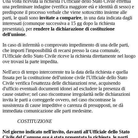
Una volta ricevuta la richiesta l'Ufficiale dello Stato Civile effettua
una preliminare indagine (verifica maggiore età e identità di sesso) e
predispone il processo verbale che viene sottoscritto insieme alle
parti, le quali sono
invitate a comparire
, in una data indicata dagli
interessati (comunque successiva a 15 gg dopo la richiesta
presentata), per
rendere la dichiarazione di costituzione
dell'unione
.
In caso di infermità o comprovato impedimento di una delle parti,
che importi l'impossibilità di recarsi presso la casa comunale,
l'Ufficiale dello Stato Civile riceve la richiesta direttamente nel luogo
ove trovasi la parte impedita.
Nell'arco di tempo intercorrente tra la data della richiesta e quella
fissata per la costituzione dell'unione civile l'Ufficiale dello Stato
Civile verifica l'esattezza delle dichiarazioni rese, acquisendo
d'ufficio eventuali documenti idonei ad escludere la presenza di
cause ostative; nel caso riscontrasse irregolarità nelle dichiarazioni
invita le parti a correggerle ovvero, nel caso riscontrasse la
sussistenza di cause impeditive o carenza di presupposti, ne dà
immediata comunicazione alle parti medesime.
COSTITUZIONE
Nel giorno indicato nell'invito, davanti all'Ufficiale dello Stato
Civile del Comune ove è stata presentata la richiesta, le parti