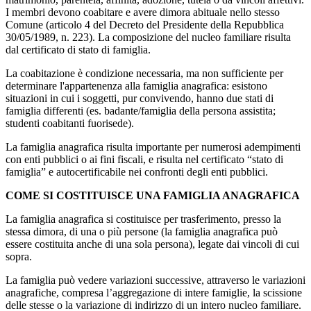
I membri devono coabitare e avere dimora abituale nello stesso
Comune (articolo 4 del Decreto del Presidente della Repubblica
30/05/1989, n. 223). La composizione del nucleo familiare risulta
dal certificato di stato di famiglia.
La coabitazione è condizione necessaria, ma non sufficiente per
determinare l'appartenenza alla famiglia anagrafica: esistono
situazioni in cui i soggetti, pur convivendo, hanno due stati di
famiglia differenti (es. badante/famiglia della persona assistita;
studenti coabitanti fuorisede).
La famiglia anagrafica risulta importante per numerosi adempimenti
con enti pubblici o ai fini fiscali, e risulta nel certificato “stato di
famiglia” e autocertificabile nei confronti degli enti pubblici.
COME SI COSTITUISCE UNA FAMIGLIA ANAGRAFICA
La famiglia anagrafica si costituisce per trasferimento, presso la
stessa dimora, di una o più persone (la famiglia anagrafica può
essere costituita anche di una sola persona), legate dai vincoli di cui
sopra.
La famiglia può vedere variazioni successive, attraverso le variazioni
anagrafiche, compresa l’aggregazione di intere famiglie, la scissione
delle stesse o la variazione di indirizzo di un intero nucleo familiare.