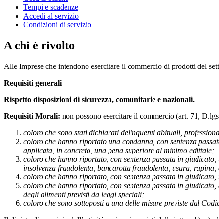
Tempi e scadenze
Accedi al servizio
Condizioni di servizio
A chi è rivolto
Alle Imprese che intendono esercitare il commercio di prodotti del set
Requisiti generali
Rispetto disposizioni di sicurezza, comunitarie e nazionali.
Requisiti Morali:
non possono esercitare il commercio (art. 71, D.lgs.
coloro che sono stati dichiarati delinquenti abituali, profession
coloro che hanno riportato una condanna, con sentenza passata i
applicata, in concreto, una pena superiore al minimo edittale;
coloro che hanno riportato, con sentenza passata in giudicato, un
insolvenza fraudolenta, bancarotta fraudolenta, usura, rapina, 
coloro che hanno riportato, con sentenza passata in giudicato, un
coloro che hanno riportato, con sentenza passata in giudicato, d
degli alimenti previsti da leggi speciali;
coloro che sono sottoposti a una delle misure previste dal Codic