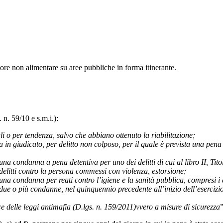
tore non alimentare su aree pubbliche in forma itinerante.
 n. 59/10 e s.m.i.):
ali o per tendenza, salvo che abbiano ottenuto la riabilitazione;
n giudicato, per delitto non colposo, per il quale è prevista una pena 
a condanna a pena detentiva per uno dei delitti di cui al libro II, Titol
delitti contro la persona commessi con violenza, estorsione;
a condanna per reati contro l’igiene e la sanità pubblica, compresi i deli
ue o più condanne, nel quinquennio precedente all’inizio dell’esercizio d
e delle leggi antimafia (D.lgs. n. 159/2011)vvero a misure di sicurezza
”