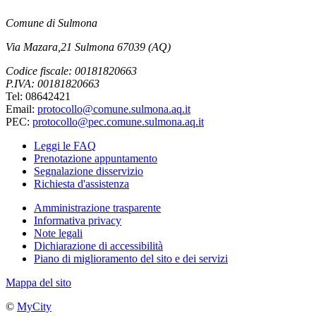
Comune di Sulmona
Via Mazara,21 Sulmona 67039 (AQ)
Codice fiscale: 00181820663
P.IVA: 00181820663
Tel: 08642421
Email:
protocollo@comune.sulmona.aq.it
PEC:
protocollo@pec.comune.sulmona.aq.it
Leggi le FAQ
Prenotazione appuntamento
Segnalazione disservizio
Richiesta d'assistenza
Amministrazione trasparente
Informativa privacy
Note legali
Dichiarazione di accessibilità
Piano di miglioramento del sito e dei servizi
Mappa del sito
©
MyCity